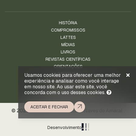
HISTÓRIA
COMPROMISSOS
LATTES
MÍDIAS
LIVROS
REVISTAS CIENTÍFICAS
ORIENTAÇÕES
IMPRENSA
Usamos cookies para oferecer uma melhor
experiência e analisar como você interage
NOTÍCIAS
em nosso site. Ao usar este site, você
ENTRE EM CONTATO
concorda com o uso desses cookies.
ACEITAR E FECHAR
© 2026 . Prof. Ld. Dr. Waldemar Naves do Amaral .
Desenvolvimento