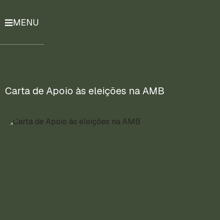
MENU
História
Notícias
Compromissos
Carta de Apoio às eleições na AMB
Currículo
Lattes
Mais
ENTRE
EM
CONTATO