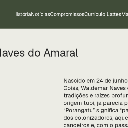
História
Notícias
Compromissos
Currículo Lattes
Ma
aves do Amaral
Nascido em 24 de junho 
Goiás, Waldemar Naves d
tradições e raízes profu
origem tupi, já parecia
“Porangatu” significa “
dos colonizadores, aque
canoeiros e, com o pass