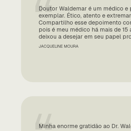
“
chegando ao cargo de Secretá
Doutor Waldemar é um médico e 
Bioética CREMEGO, moderniza
exemplar. Ético, atento e extrem
Compartilho esse depoimento com
Foi um dos fundadores da Fac
pois é meu médico há mais de 15
Molecular da UFG e do Instit
deixou a desejar em seu papel pro
Titular da Academia Goiana d
JACQUELINE MOURA
Bombeiros Militares do Brasil
Em 2014, sua trajetória ganh
Medicina, reconhecimento que
em Goiás.
Três anos depois, em 2017, fo
Faria Lima, uma das mais alt
Brasileira de Ultrassonografi
iniciativas que ampliaram sua 
Minha enorme gratidão ao Dr. Wa
Em 2021, criou a Academia Br