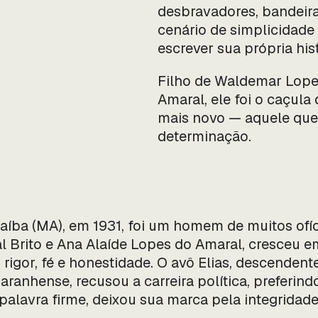
desbravadores, bandeira
cenário de simplicidad
escrever sua própria hist
Filho de Waldemar Lopes
Amaral, ele foi o caçula 
mais novo — aquele que 
determinação.
naíba (MA), em 1931, foi um homem de muitos ofí
ral Brito e Ana Alaíde Lopes do Amaral, cresceu
rigor, fé e honestidade. O avô Elias, descendent
aranhense, recusou a carreira política, preferin
alavra firme, deixou sua marca pela integridade