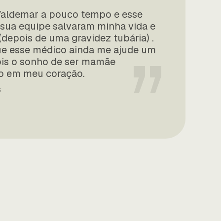
o CREMEGO e a Revista
Valdemar a pouco tempo e esse
a goiana.
 sua equipe salvaram minha vida e
depois de uma gravidez tubária) .
a Humana e Biologia
”
ue esse médico ainda me ajude um
mbém foi eleito Membro
ois o sonho de ser mamãe
de das Polícias Militares e
o em meu coração.
dicos Escritores.
S
ira na Academia Goiana de
nsino e ao avanço científico
ciado com a Medalha Brigadeiro
íodo, fundou a Academia
de Ultrassonografia —
afirmando sua vocação para