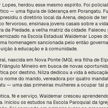
opes, herdou esse mesmo espírito. Foi policial m
tico — uma figura de liderança em Porangatu. Fu
residiu o diretório local da Arena, depois de te
o fervoroso, ensinava jovens casais sobre a vid
ra da Piedade, a velha matriz da cidade. Faleceu
ernizado na Escola Estadual Waldemar Lopes do
 uma homenagem sancionada pelo então governad
buição à educação e à comunidade.
l, nascida em Nova Ponte (MG), era filha de Elp
riângulo Mineiro em busca de novas oportunida
tica por destino, Nilza dedicou a vida à educação
a o nome do marido, vereadora por quatro mandat
tu — uma das primeiras mulheres a ocupar tal p
ética, fé e serviço, Waldemar cresceu aprendend
a. Iniciou os estudos na Escola Paroquial da Igre