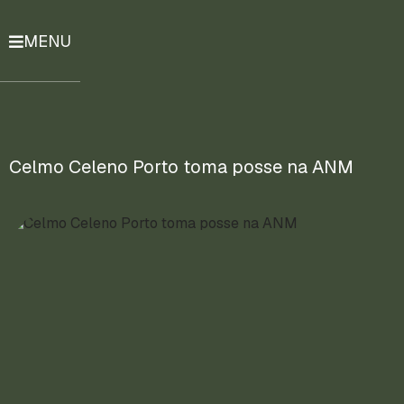
MENU
História
Notícias
Compromissos
Celmo Celeno Porto toma posse na ANM
Currículo
Lattes
Mais
ENTRE
EM
CONTATO