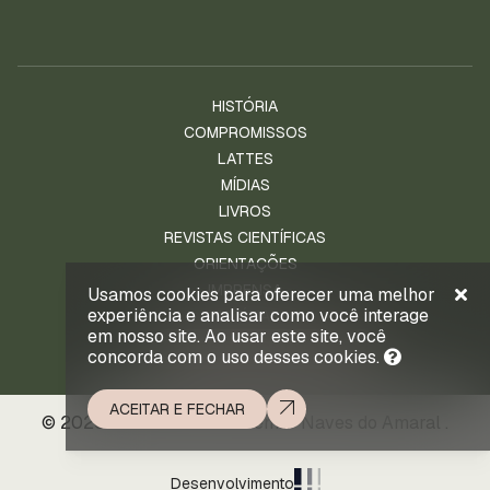
HISTÓRIA
COMPROMISSOS
LATTES
MÍDIAS
LIVROS
REVISTAS CIENTÍFICAS
ORIENTAÇÕES
IMPRENSA
Usamos cookies para oferecer uma melhor
experiência e analisar como você interage
NOTÍCIAS
em nosso site. Ao usar este site, você
ENTRE EM CONTATO
concorda com o uso desses cookies.
ACEITAR E FECHAR
© 2026 . Prof. Ld. Dr. Waldemar Naves do Amaral .
Desenvolvimento