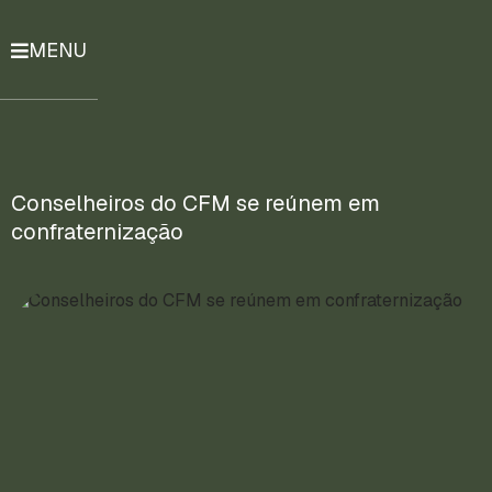
MENU
História
Notícias
Compromissos
Conselheiros do CFM se reúnem em
confraternização
Currículo
Lattes
Mais
ENTRE
EM
CONTATO