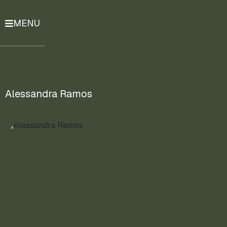
MENU
História
Notícias
Compromissos
Alessandra Ramos
Currículo
Lattes
Mais
ENTRE
EM
CONTATO