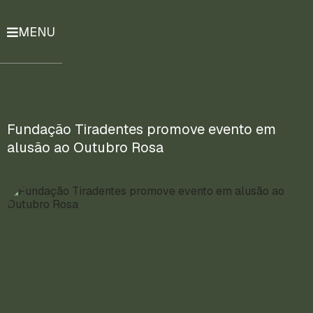
MENU
História
Notícias
Compromissos
Fundação Tiradentes promove evento em
alusão ao Outubro Rosa
Currículo
Lattes
Mais
ENTRE
EM
CONTATO