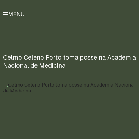
MENU
História
Notícias
Compromissos
Celmo Celeno Porto toma posse na Academia
Nacional de Medicina
Currículo
Lattes
Mais
ENTRE
EM
CONTATO