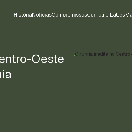
História
Notícias
Compromissos
Currículo Lattes
Ma
Centro-Oeste
nia