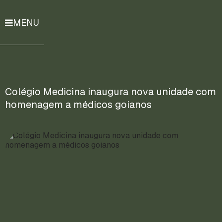
MENU
História
Notícias
Compromissos
Colégio Medicina inaugura nova unidade com
homenagem a médicos goianos
Currículo
Lattes
Mais
ENTRE
EM
CONTATO