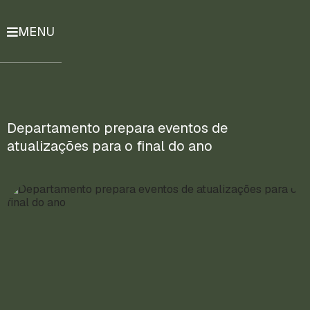
MENU
História
Notícias
Compromissos
Departamento prepara eventos de
atualizações para o final do ano
Currículo
Lattes
Mais
ENTRE
EM
CONTATO