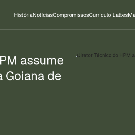
História
Notícias
Compromissos
Currículo Lattes
Ma
 HPM assume
a Goiana de