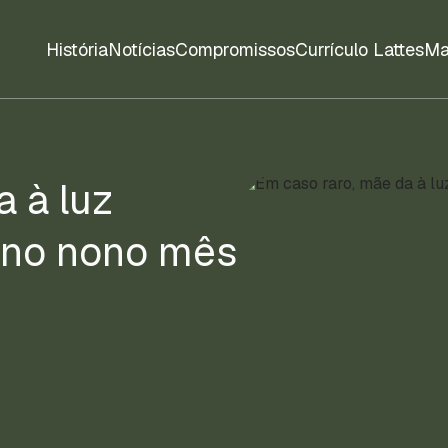
História
Notícias
Compromissos
Currículo Lattes
Ma
a à luz
 no nono mês