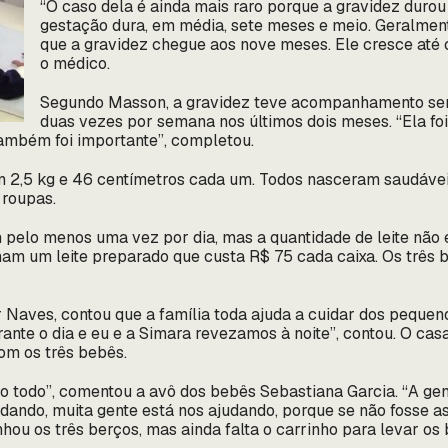
“O caso dela é ainda mais raro porque a gravidez duro
gestação dura, em média, sete meses e meio. Geralmen
que a gravidez chegue aos nove meses. Ele cresce até c
o médico.
Segundo Masson, a gravidez teve acompanhamento sem
duas vezes por semana nos últimos dois meses. “Ela foi
mbém foi importante”, completou.
 2,5 kg e 46 centímetros cada um. Todos nasceram saudáveis.
 roupas.
lo menos uma vez por dia, mas a quantidade de leite não é
omam um leite preparado que custa R$ 75 cada caixa. Os três
 Naves, contou que a família toda ajuda a cuidar dos pequen
rante o dia e eu e a Simara revezamos à noite”, contou. O cas
om os três bebês.
o todo”, comentou a avô dos bebês Sebastiana Garcia. “A gen
udando, muita gente está nos ajudando, porque se não fosse as
nhou os três berços, mas ainda falta o carrinho para levar os 