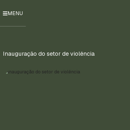
MENU
História
Notícias
Compromissos
Inauguração do setor de violência
Currículo
Lattes
Mais
ENTRE
EM
CONTATO