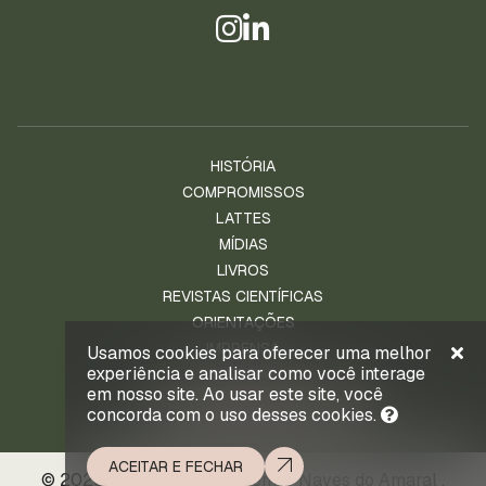
HISTÓRIA
COMPROMISSOS
LATTES
MÍDIAS
LIVROS
REVISTAS CIENTÍFICAS
ORIENTAÇÕES
IMPRENSA
Usamos cookies para oferecer uma melhor
experiência e analisar como você interage
NOTÍCIAS
em nosso site. Ao usar este site, você
ENTRE EM CONTATO
concorda com o uso desses cookies.
ACEITAR E FECHAR
© 2026 . Prof. Ld. Dr. Waldemar Naves do Amaral .