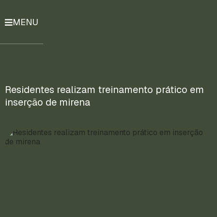
MENU
História
Notícias
Compromissos
Residentes realizam treinamento prático em
inserção de mirena
Currículo
Lattes
Mais
ENTRE
EM
CONTATO