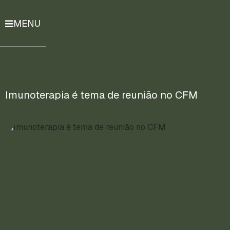
MENU
História
Notícias
Compromissos
Imunoterapia é tema de reunião no CFM
Currículo
Lattes
Mais
ENTRE
EM
CONTATO