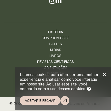
HISTÓRIA
COMPROMISSOS
LATTES
MÍDIAS
LIVROS
REVISTAS CIENTÍFICAS
ORIENTAÇÕES
IMPRENSA
Usamos cookies para oferecer uma melhor
experiência e analisar como você interage
NOTÍCIAS
em nosso site. Ao usar este site, você
ENTRE EM CONTATO
concorda com o uso desses cookies.
ACEITAR E FECHAR
© 2026 . Prof. Ld. Dr. Waldemar Naves do Amaral .