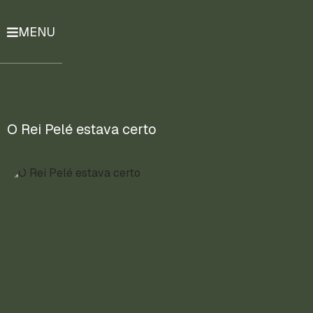
MENU
História
Notícias
Compromissos
O Rei Pelé estava certo
Currículo
Lattes
Mais
ENTRE
EM
CONTATO