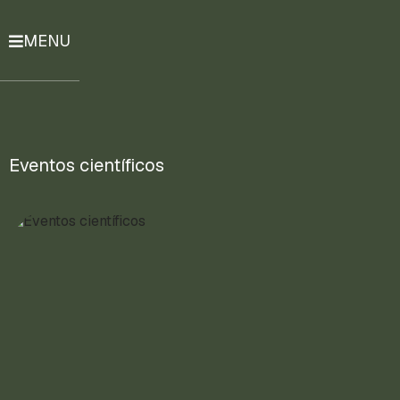
MENU
História
Notícias
Compromissos
Eventos científicos
Currículo
Lattes
Mais
ENTRE
EM
CONTATO