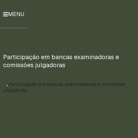
MENU
História
Notícias
Compromissos
Participação em bancas examinadoras e
comissões julgadoras
Currículo
Lattes
Mais
ENTRE
EM
CONTATO