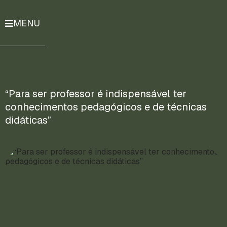
MENU
História
Notícias
Compromissos
“Para ser professor é indispensável ter
conhecimentos pedagógicos e de técnicas
Currículo
didáticas”
Lattes
Mais
ENTRE
EM
CONTATO