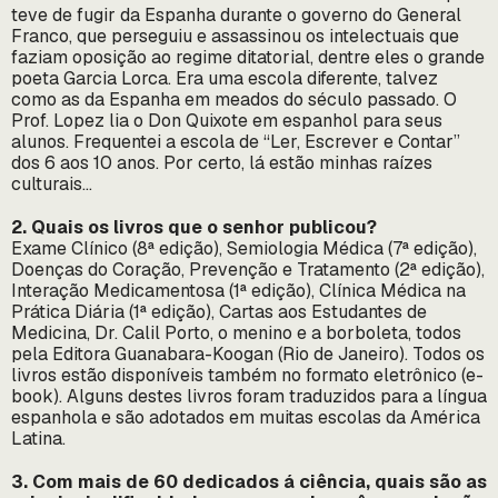
teve de fugir da Espanha durante o governo do General
Franco, que perseguiu e assassinou os intelectuais que
faziam oposição ao regime ditatorial, dentre eles o grande
poeta Garcia Lorca. Era uma escola diferente, talvez
como as da Espanha em meados do século passado. O
Prof. Lopez lia o Don Quixote em espanhol para seus
alunos. Frequentei a escola de “Ler, Escrever e Contar”
dos 6 aos 10 anos. Por certo, lá estão minhas raízes
culturais…
2. Quais os livros que o senhor publicou?
Exame Clínico (8ª edição), Semiologia Médica (7ª edição),
Doenças do Coração, Prevenção e Tratamento (2ª edição),
Interação Medicamentosa (1ª edição), Clínica Médica na
Prática Diária (1ª edição), Cartas aos Estudantes de
Medicina, Dr. Calil Porto, o menino e a borboleta, todos
pela Editora Guanabara-Koogan (Rio de Janeiro). Todos os
livros estão disponíveis também no formato eletrônico (e-
book). Alguns destes livros foram traduzidos para a língua
espanhola e são adotados em muitas escolas da América
Latina.
3. Com mais de 60 dedicados á ciência, quais são as