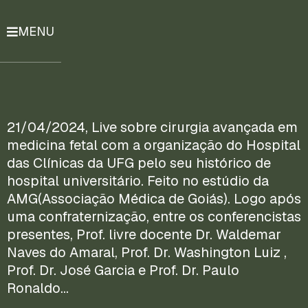
MENU
História
Notícias
Compromissos
21/04/2024, Live sobre cirurgia avançada em
medicina fetal com a organização do Hospital
Currículo
das Clínicas da UFG pelo seu histórico de
Lattes
hospital universitário. Feito no estúdio da
AMG(Associação Médica de Goiás). Logo após
Mais
uma confraternização, entre os conferencistas
ENTRE
presentes, Prof. livre docente Dr. Waldemar
EM
Naves do Amaral, Prof. Dr. Washington Luiz ,
CONTATO
Prof. Dr. José Garcia e Prof. Dr. Paulo
Ronaldo…