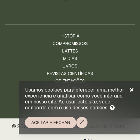
HISTÓRIA
COMPROMISSOS
LATTES
MÍDIAS
LIVROS
REVISTAS CIENTÍFICAS
ORIENTAÇÕES
IMPRENSA
Usamos cookies para oferecer uma melhor
experiência e analisar como você interage
NOTÍCIAS
em nosso site. Ao usar este site, você
ENTRE EM CONTATO
concorda com o uso desses cookies.
ACEITAR E FECHAR
© 2026 . Prof. Ld. Dr. Waldemar Naves do Amaral .