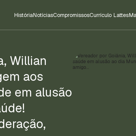
História
Notícias
Compromissos
Currículo Lattes
Ma
, Willian
gem aos
úde em alusão
aúde!
deração,