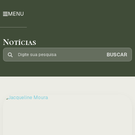
MENU
História
Notícias
Notícias
Compromissos
BUSCAR
Currículo
Lattes
Mais
ENTRE
EM
CONTATO