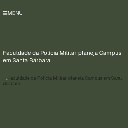
MENU
História
Notícias
Compromissos
Faculdade da Polícia Militar planeja Campus
em Santa Bárbara
Currículo
Lattes
Mais
ENTRE
EM
CONTATO