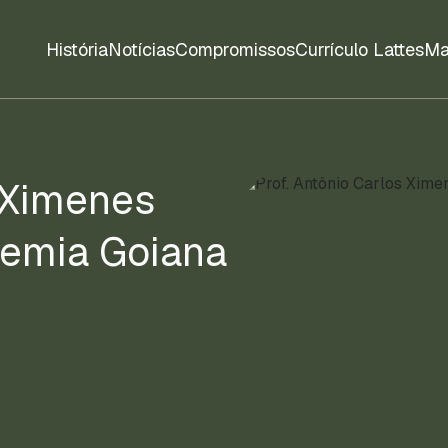
História
Notícias
Compromissos
Currículo Lattes
Ma
s Ximenes
emia Goiana