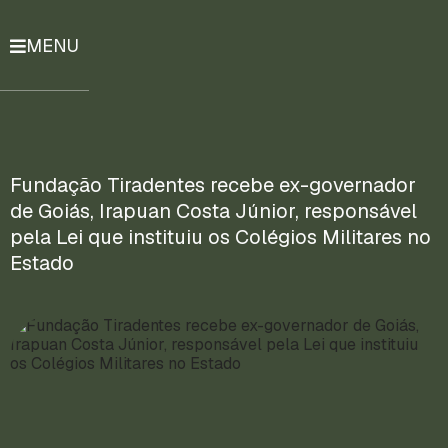
MENU
História
Notícias
Compromissos
Fundação Tiradentes recebe ex-governador
de Goiás, Irapuan Costa Júnior, responsável
Currículo
pela Lei que instituiu os Colégios Militares no
Lattes
Estado
Mais
ENTRE
EM
CONTATO