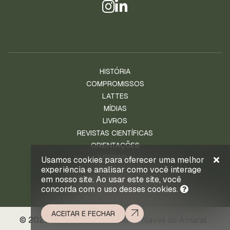
HISTÓRIA
COMPROMISSOS
LATTES
MÍDIAS
LIVROS
REVISTAS CIENTÍFICAS
ORIENTAÇÕES
IMPRENSA
Usamos cookies para oferecer uma melhor
experiência e analisar como você interage
NOTÍCIAS
em nosso site. Ao usar este site, você
ENTRE EM CONTATO
concorda com o uso desses cookies.
ACEITAR E FECHAR
© 2026 . Prof. Ld. Dr. Waldemar Naves do Amaral .