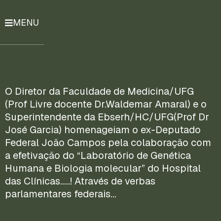
MENU
História
Notícias
Compromissos
O Diretor da Faculdade de Medicina/UFG
(Prof Livre docente Dr.Waldemar Amaral) e o
Currículo
Superintendente da Ebserh/HC/UFG(Prof Dr
Lattes
José Garcia) homenageiam o ex-Deputado
Federal João Campos pela colaboração com
Mais
a efetivação do “Laboratório de Genética
ENTRE
Humana e Biologia molecular” do Hospital
EM
das Clínicas…..! Através de verbas
CONTATO
parlamentares federais…