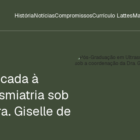
História
Notícias
Compromissos
Currículo Lattes
Ma
icada à
smiatria sob
a. Giselle de