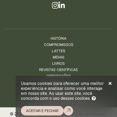
HISTÓRIA
COMPROMISSOS
LATTES
MÍDIAS
LIVROS
REVISTAS CIENTÍFICAS
ORIENTAÇÕES
IMPRENSA
Usamos cookies para oferecer uma melhor
experiência e analisar como você interage
NOTÍCIAS
em nosso site. Ao usar este site, você
ENTRE EM CONTATO
concorda com o uso desses cookies.
ACEITAR E FECHAR
© 2026 . Prof. Ld. Dr. Waldemar Naves do Amaral .