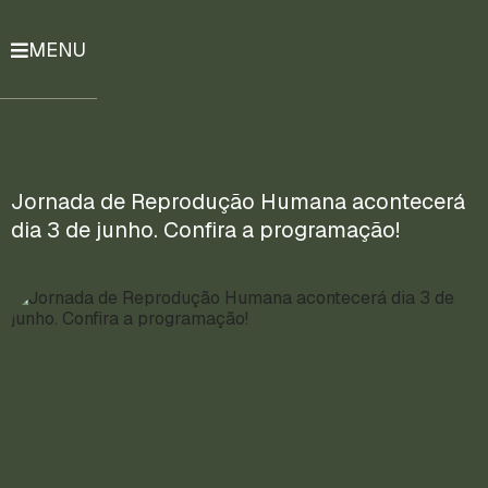
MENU
História
Notícias
Compromissos
Jornada de Reprodução Humana acontecerá
dia 3 de junho. Confira a programação!
Currículo
Lattes
Mais
ENTRE
EM
CONTATO