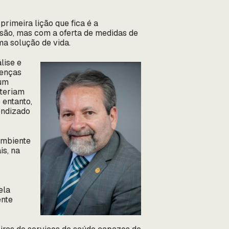
rimeira lição que fica é a
são, mas com a oferta de medidas de
a solução de vida.
lise e
tenças
 um
 teriam
 entanto,
endizado
ambiente
is, na
ela
ente