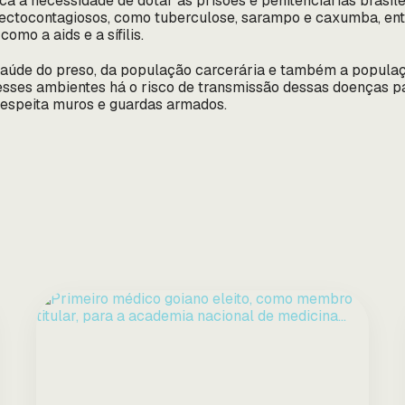
ca a necessidade de dotar as prisões e penitenciárias brasil
fectocontagiosos, como tuberculose, sarampo e caxumba, ent
mo a aids e a sífilis.
aúde do preso, da população carcerária e também a populaç
esses ambientes há o risco de transmissão dessas doenças p
 respeita muros e guardas armados.