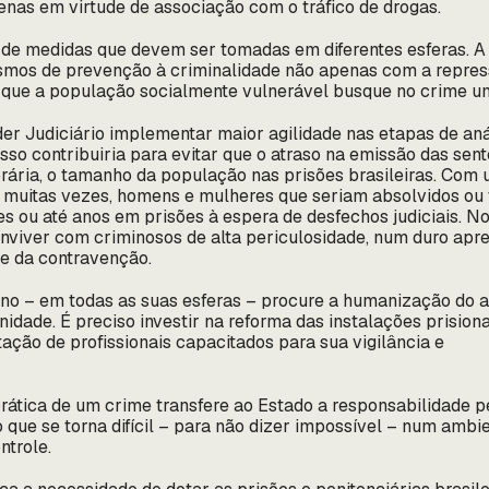
nas em virtude de associação com o tráfico de drogas.
de medidas que devem ser tomadas em diferentes esferas. A p
smos de prevenção à criminalidade não apenas com a repres
que a população socialmente vulnerável busque no crime um
r Judiciário implementar maior agilidade nas etapas de aná
sso contribuiria para evitar que o atraso na emissão das sen
ria, o tamanho da população nas prisões brasileiras. Com
 muitas vezes, homens e mulheres que seriam absolvidos ou
ou até anos em prisões à espera de desfechos judiciais. No
onviver com criminosos de alta periculosidade, num duro apr
 e da contravenção.
rno – em todas as suas esferas – procure a humanização do 
nidade. É preciso investir na reforma das instalações prisiona
ção de profissionais capacitados para sua vigilância e
rática de um crime transfere ao Estado a responsabilidade p
 que se torna difícil – para não dizer impossível – num ambi
ntrole.