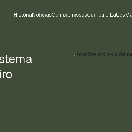
História
Notícias
Compromissos
Currículo Lattes
Ma
istema
iro