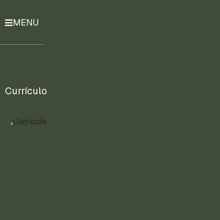
MENU
História
Notícias
Compromissos
Currículo
Currículo
Lattes
Mais
ENTRE
EM
CONTATO