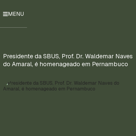
MENU
História
Notícias
Compromissos
Presidente da SBUS, Prof. Dr. Waldemar Naves
do Amaral, é homenageado em Pernambuco
Currículo
Lattes
Mais
ENTRE
EM
CONTATO