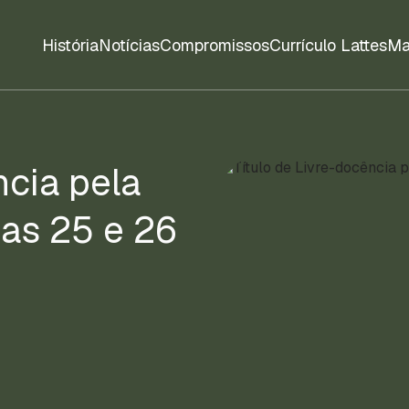
História
Notícias
Compromissos
Currículo Lattes
Ma
ncia pela
ias 25 e 26