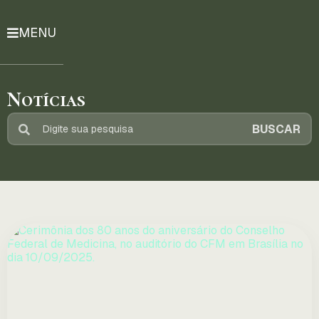
MENU
História
Notícias
Notícias
Compromissos
BUSCAR
Currículo
Lattes
Mais
ENTRE
EM
CONTATO