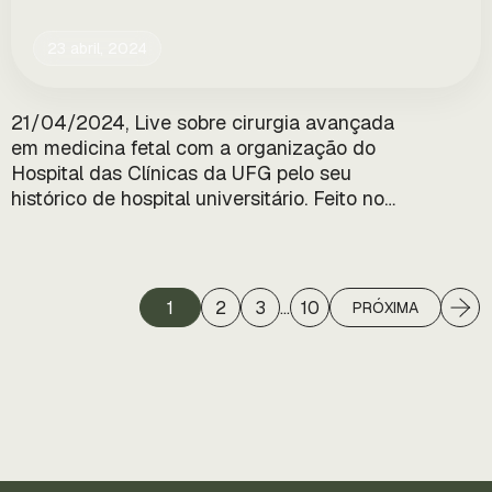
23 abril, 2024
21/04/2024, Live sobre cirurgia avançada
em medicina fetal com a organização do
Hospital das Clínicas da UFG pelo seu
histórico de hospital universitário. Feito no
estúdio da AMG(Associação Médica de
Goiás). Logo após uma confraternização,
entre os conferencistas presentes, Prof. livre
docente Dr. Waldemar Naves do Amaral, Prof.
1
2
3
…
10
PRÓXIMA
Dr. Washington Luiz , Prof. Dr. José Garcia e
Prof. Dr. Paulo Ronaldo…